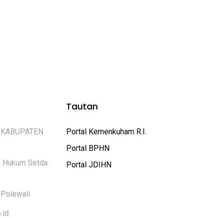
Tautan
 KABUPATEN
Portal Kemenkuham R.I.
Portal BPHN
an Hukum Setda
Portal JDIHN
Polewali
.id